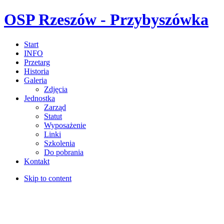
OSP Rzeszów - Przybyszówka
Start
INFO
Przetarg
Historia
Galeria
Zdjęcia
Jednostka
Zarząd
Statut
Wyposażenie
Linki
Szkolenia
Do pobrania
Kontakt
Skip to content