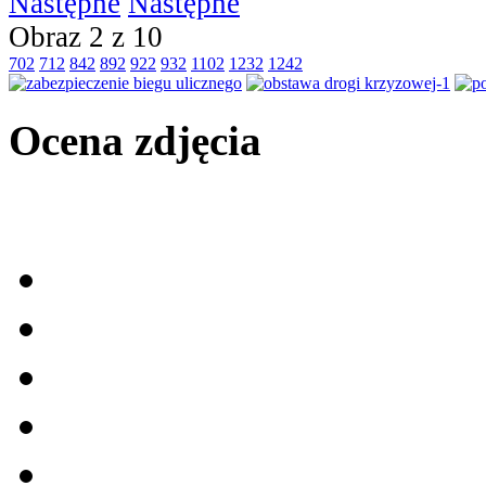
Następne
Obraz 2 z 10
702
712
842
892
922
932
1102
1232
1242
Ocena zdjęcia